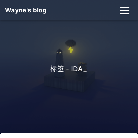
Wayne's blog
标签 - IDA
_