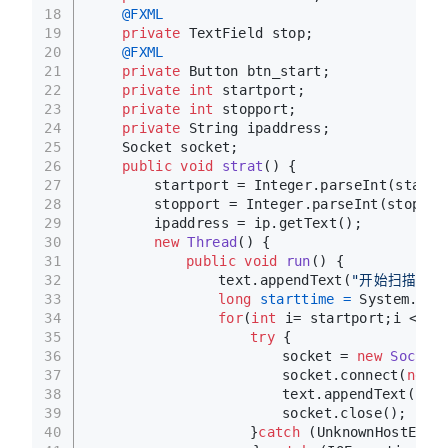
18
@FXML
19
private
 TextField stop;
20
@FXML
21
private
 Button btn_start;
22
private
int
 startport;
23
private
int
 stopport;
24
private
 String ipaddress;
25
	Socket socket;
26
public
void
strat
()
 {
27
		startport = Integer.parseInt(start
28
		stopport = Integer.parseInt(stop.g
29
		ipaddress = ip.getText();
30
new
Thread
() {
31
public
void
run
()
 {
32
				text.appendText(
"开始扫描端口，
33
long
starttime
=
 System.cur
34
for
(
int
 i= startport;i <= s
35
try
 {
36
						socket = 
new
Socket
37
						socket.connect(
new
38
						text.appendText(
"扫
39
						socket.close();
40
					}
catch
 (UnknownHostExce