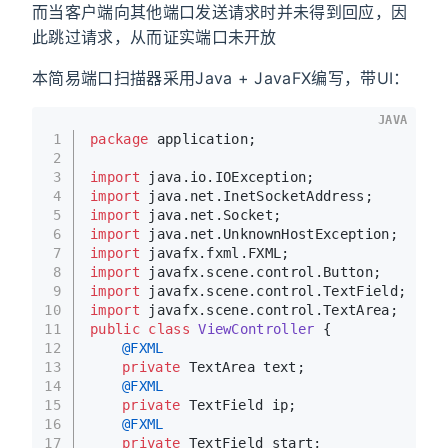
而当客户端向其他端口发送请求时并未得到回应，因
此跳过请求，从而证实端口未开放
本简易端口扫描器采用Java + JavaFX编写，带UI：
JAVA
1
package
 application;
2
3
import
 java.io.IOException;
4
import
 java.net.InetSocketAddress;
5
import
 java.net.Socket;
6
import
 java.net.UnknownHostException;
7
import
 javafx.fxml.FXML;
8
import
 javafx.scene.control.Button;
9
import
 javafx.scene.control.TextField;
10
import
 javafx.scene.control.TextArea;
11
public
class
ViewController
 {
12
@FXML
13
private
 TextArea text;
14
@FXML
15
private
 TextField ip;
16
@FXML
17
private
 TextField start;