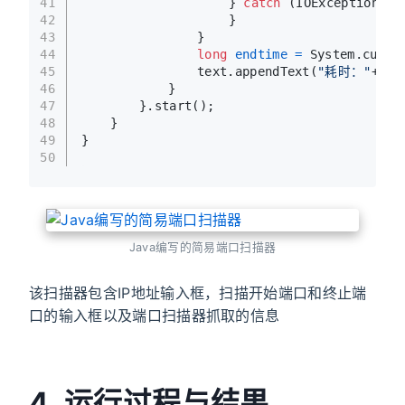
41
			        } 
catch
 (IOException e)
42
			        }
43
				}
44
long
endtime
=
 System.curre
45
				text.appendText(
"耗时："
+ (e
46
			}
47
		}.start();
48
	}
49
}
50
Java编写的简易端口扫描器
该扫描器包含IP地址输入框，扫描开始端口和终止端
口的输入框以及端口扫描器抓取的信息
4. 运行过程与结果