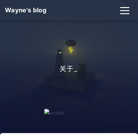
Wayne's blog
关于
_