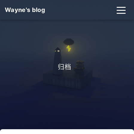
Wayne's blog
归档
_