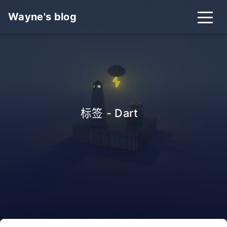
Wayne's blog
标签 - Dart
_