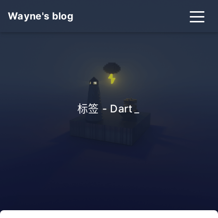
Wayne's blog
标签 - Dart
_