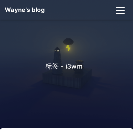
Wayne's blog
标签 - i3wm
_